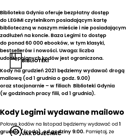
Biblioteka Gdynia oferuje bezpłatny dostęp
do LEGIMI czytelnikom posiadającym kartę
biblioteczną w naszym mieście i nie posiadającym
zadłużeń na koncie. Baza Legimi to dostęp
do ponad 60 000 ebooków, w tym klasyki,
bestsellerów i nowości. Uwaga: liczba
udostępnianych kodów jest ograniczona.
BIBLIOTEKI
Kody na grudzień 2021 będziemy wydawać drogą
mailową (od 1 grudnia o godz. 9.00)
oraz stacjonarnie – w filiach Biblioteki Gdynia
(w godzinach pracy filii, od 1 grudnia).
Kody Legimi wydawane mailowo
Połowę kodów na listopad będziemy wydawać od
1
grudnia (środa), od godziny 9:00.
Pamiętaj, że
JAK DOJECHAĆ