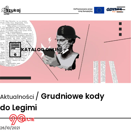
Przejdź
Wpisz
Otw
na
szukaną
men
stronę
frazę:
główną
Biblioteka
Gdynia
KATALOG ONLINE
/
Grudniowe kody
Aktualności
do Legimi
LECIE
26/10/2021