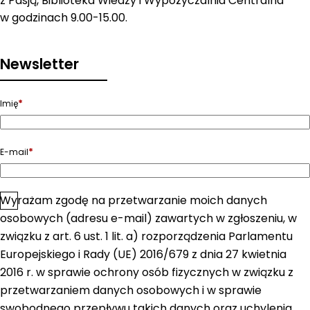
z Pasją, Biblioteka Wiedzy i Wypożyczalnia Centralna
w godzinach 9.00-15.00.
Newsletter
*
Imię
*
E-mail
Wyrażam zgodę na przetwarzanie moich danych
*
Zgoda
osobowych (adresu e-mail) zawartych w zgłoszeniu, w
związku z art. 6 ust. 1 lit. a) rozporządzenia Parlamentu
Europejskiego i Rady (UE) 2016/679 z dnia 27 kwietnia
2016 r. w sprawie ochrony osób fizycznych w związku z
przetwarzaniem danych osobowych i w sprawie
swobodnego przepływu takich danych oraz uchylenia