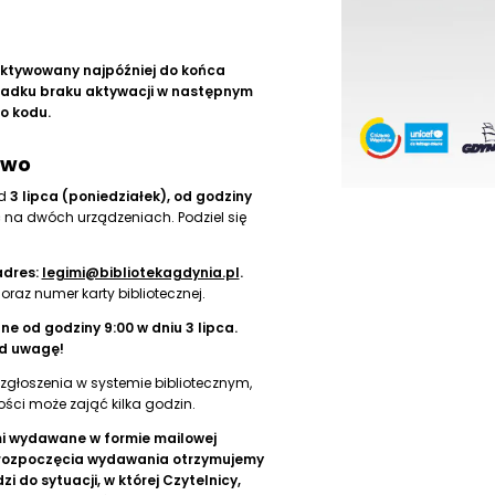
aktywowany najpóźniej do końca
ypadku braku aktywacji w następnym
o kodu.
owo
d
3 lipca
(poniedziałek), od godziny
 na dwóch urządzeniach. Podziel się
adres:
legimi@bibliotekagdynia.pl
.
oraz numer karty bibliotecznej.
ne od godziny 9:00 w dniu 3 lipca.
od uwagę!
 zgłoszenia w systemie bibliotecznym,
ci może zająć kilka godzin.
mi wydawane w formie mailowej
 rozpoczęcia wydawania otrzymujemy
i do sytuacji, w której Czytelnicy,