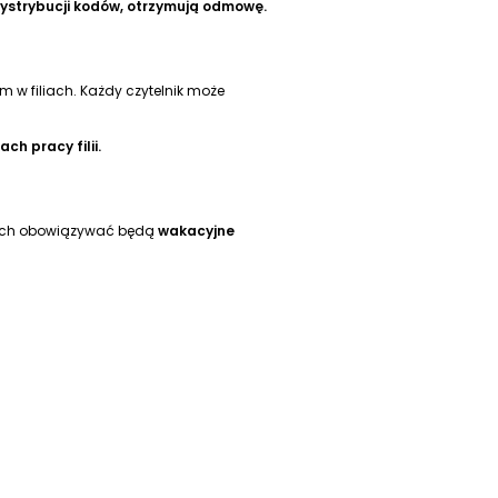
dystrybucji kodów, otrzymują odmowę.
 w filiach. Każdy czytelnik może
ch pracy filii.
iliach obowiązywać będą
wakacyjne