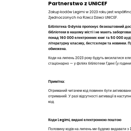
Partnerstwo z UNICEF
Zakup kodów Legimi w 2023 roku jest współf
Zjednoczonych na Rzecz Dzieci UNICEF.
Бібліотека Gdynia пропонує безкоштовний до
бібліотеки в нашому місті і не мають заборгова
понад 160 000 електронних книг та 50 000 ауд
літературну класику, бестселери та новинки. Пр
обмежена.
Коди на липень 2023 року будуть висилатися ел
стаціонарно — у філіях бібліотеки Гдині (у години 
Примітка:
Отриманий читачем код повинен бути активований 
отриманий. У разі відсутності активації в наступ
код.
Коди Legimi, видані електронною поштою
Половину кодів на липень ми будемо видавати з