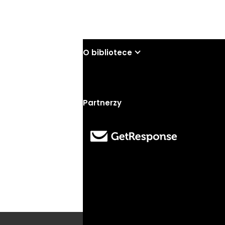
Wyślij
O bibliotece
Partnerzy