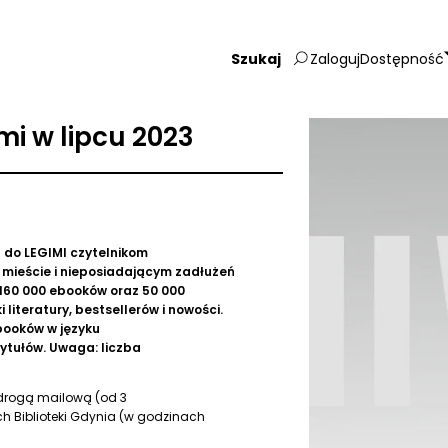
Zaloguj
Dostępność
Wpisz
szukaną
frazę:
mi w lipcu 2023
 do LEGIMI czytelnikom
mieście i nieposiadającym zadłużeń
 160 000 ebooków oraz 50 000
literatury, bestsellerów i nowości.
booków w języku
tytułów. Uwaga: liczba
drogą mailową (od 3
ach Biblioteki Gdynia (w godzinach