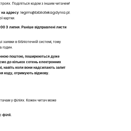
троях. Поділіться кодом з іншим читачем!
 на адресу
: legimi@bibliotekagdynia.pl.
ої картки.
:00 3 липня. Раніше відправлені листи
 заявки в бібліотечній системі, тому
а годин.
тронною поштою, поширюються дуже
ємо до кількох сотень електронних
чі, навіть коли вони надсилають запит
я коду, отримують відмову.
тачам у філіях. Кожен читач може
 філії.