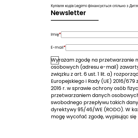
Купівля кодів Legimi фінансується спільно з Д
Newsletter
*
Imię
*
E-mail
Wyrażam zgodę na przetwarzanie 
*
Zgoda
osobowych (adresu e-mail) zawarty
związku z art. 6 ust. 1 lit. a) rozpor
Europejskiego i Rady (UE) 2016/679 z
2016 r. w sprawie ochrony osób fizy
przetwarzaniem danych osobowych 
swobodnego przepływu takich dany
dyrektywy 95/46/WE (RODO). W k
mogę wycofać zgodę, wypisując się 