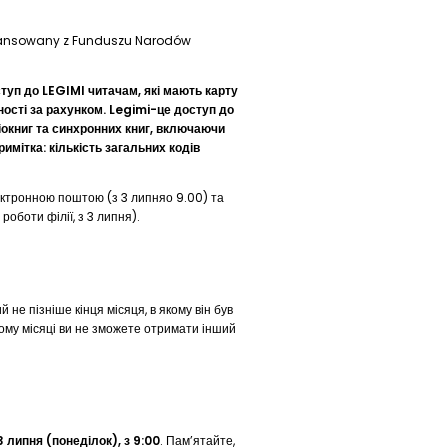
inansowany z Funduszu Narodów
ступ до
LEGIMI читачам, які мають карту
ності за рахунком. Legimi-це доступ до
іокниг та синхронних книг, включаючи
имітка: кількість загальних кодів
ектронною поштою (з 3 липняо 9.00) та
роботи філії, з 3 липня).
не пізніше кінця місяця, в якому він був
ному місяці ви не зможете отримати інший
3 липня
(
понеділок), з 9:00
. Пам’ятайте,