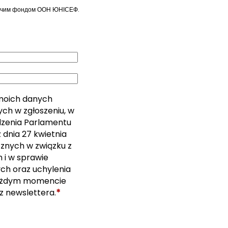
итячим фондом ООН ЮНІСЕФ.
moich danych
ch w zgłoszeniu, w
ządzenia Parlamentu
 dnia 27 kwietnia
cznych w związku z
i w sprawie
ch oraz uchylenia
ażdym momencie
*
z newslettera.