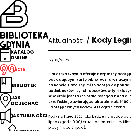
Przejdź
na
stronę
główną
Biblioteka
Gdynia
/
Kody Legi
Aktualności
KATALOG
ONLINE
19/06/2023
LECIE
Biblioteka Gdynia oferuje bezpłatny dostęp
posiadającym kartę biblioteczną w naszym 
BIBLIOTEKI
na koncie. Baza Legimi to dostęp do ponad
audiobooków i synchrobooków, w tym klasyki 
W ofercie jest także stale rosnąca baza e-
JAK
ukraińskim, zawierająca aktualnie ok. 1400 
DOJECHAĆ
udostępnianych kodów jest ograniczona.
AKTUALNOŚCI
Kody na lipiec 2023 roku będziemy wydawać 
lipca o godz. 9.00) oraz stacjonarnie — w fili
pracy filii, od 3 lipca).