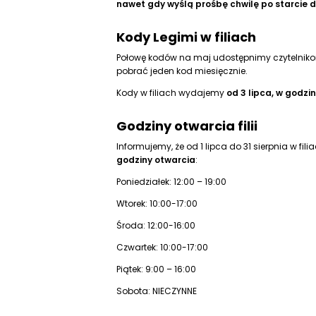
nawet gdy wyślą prośbę chwilę po starcie 
Kody Legimi w filiach
Połowę kodów na maj udostępnimy czytelnikom
pobrać jeden kod miesięcznie.
Kody w filiach wydajemy
od 3 lipca, w godzina
Godziny otwarcia filii
Informujemy, że od 1 lipca do 31 sierpnia w f
godziny otwarcia
:
Poniedziałek: 12:00 – 19:00
Wtorek: 10:00-17:00
Środa: 12:00-16:00
Czwartek: 10:00-17:00
Piątek: 9:00 – 16:00
Sobota: NIECZYNNE