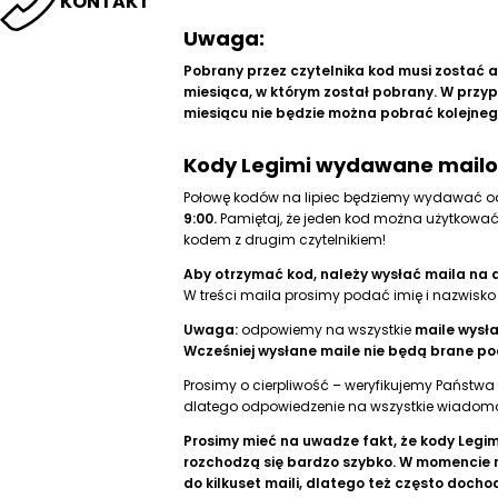
KONTAKT
Uwaga:
Pobrany przez czytelnika kod musi zostać 
miesiąca, w którym został pobrany. W prz
miesiącu nie będzie można pobrać kolejneg
Kody Legimi wydawane mail
Połowę kodów na lipiec będziemy wydawać o
9:00.
Pamiętaj, że jeden kod można użytkować
kodem z drugim czytelnikiem!
Aby otrzymać kod, należy wysłać maila na 
W treści maila prosimy podać imię i nazwisko 
Uwaga:
odpowiemy na wszystkie
maile wysła
Wcześniej wysłane maile nie będą brane p
Prosimy o cierpliwość – weryfikujemy Państwa
dlatego odpowiedzenie na wszystkie wiadomoś
Prosimy mieć na uwadze fakt, że kody Legi
rozchodzą się bardzo szybko. W momencie
do kilkuset maili, dlatego też często dochodz