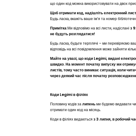
що один код можна використовувати на двох прис
Щоб отримати код, надішліть електронний лист
Будь ласка, вкажіть ваше ім’я та номер бібліотечн
Примітка
:Ми відповімо на всі листи, надіслані
з 9
не будуть розглядатися!
Будь ласка, будьте терплячі – ми перевіряємо ваші
відповідь на всі повідомлення може зайняти кільк
Майте на увазі, що коди Legimi, видані елек
швидко. На момент початку випуску ми отриму
листів, тому часто виникає ситуація, коли чита
через деякий час після початку розповсюдженн
Коди Legimi в філіях
Половину кодів за
липень
ми будемо видавати чи
отримати один код на місяць.
Коди в філіях видаються
з 3 липня, в робочий час